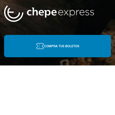
COMPRA TUS BOLETOS
CHEPE EXPRESS
Cruza la Sierra Tarahumara a bordo de nuestro
tren, Chepe Express, adéntrate a la cultura
Tarahumara y vive una de las experiencias más
increíbles de la vida.